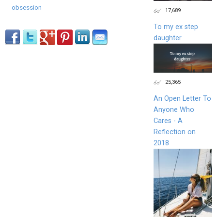
obsession
17,689
To my ex step
daughter
25,365
An Open Letter To
Anyone Who
Cares - A
Reflection on
2018