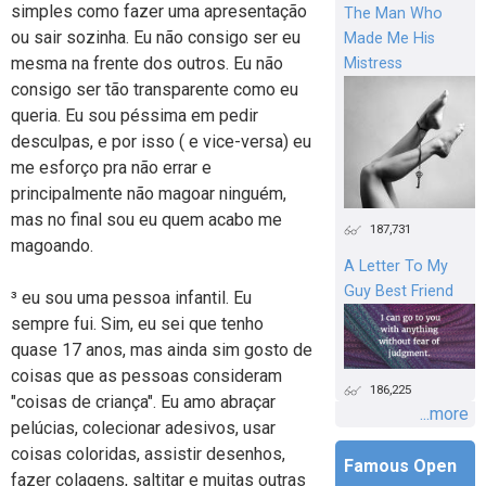
simples como fazer uma apresentação
The Man Who
ou sair sozinha. Eu não consigo ser eu
Made Me His
mesma na frente dos outros. Eu não
Mistress
consigo ser tão transparente como eu
queria. Eu sou péssima em pedir
desculpas, e por isso ( e vice-versa) eu
me esforço pra não errar e
principalmente não magoar ninguém,
mas no final sou eu quem acabo me
187,731
magoando.
A Letter To My
Guy Best Friend
³ eu sou uma pessoa infantil. Eu
sempre fui. Sim, eu sei que tenho
quase 17 anos, mas ainda sim gosto de
coisas que as pessoas consideram
186,225
"coisas de criança". Eu amo abraçar
...more
pelúcias, colecionar adesivos, usar
coisas coloridas, assistir desenhos,
Famous Open
fazer colagens, saltitar e muitas outras