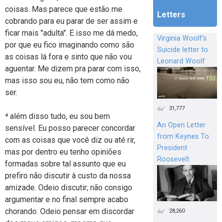
coisas. Mas parece que estão me
Letters
cobrando para eu parar de ser assim e
ficar mais "adulta". E isso me dá medo,
Virginia Woolf's
por que eu fico imaginando como são
Suicide letter to
as coisas lá fora e sinto que não vou
Leonard Woolf
aguentar. Me dizem pra parar com isso,
mas isso sou eu, não tem como não
ser.
31,777
⁴ além disso tudo, eu sou bem
An Open Letter
sensível. Eu posso parecer concordar
from Keynes To
com as coisas que você diz ou até rir,
President
mas por dentro eu tenho opiniões
Roosevelt
formadas sobre tal assunto que eu
prefiro não discutir à custo da nossa
amizade. Odeio discutir; não consigo
argumentar e no final sempre acabo
chorando. Odeio pensar em discordar
28,260