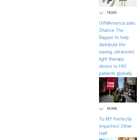
18,505
UVNAmerica asks
Chance The
Rapper to help
distribute life-
saving, ultraviolet
light therapy
device to HIV
patients globally.
34,948
To MY Perfectly
Imperfect Other
Half