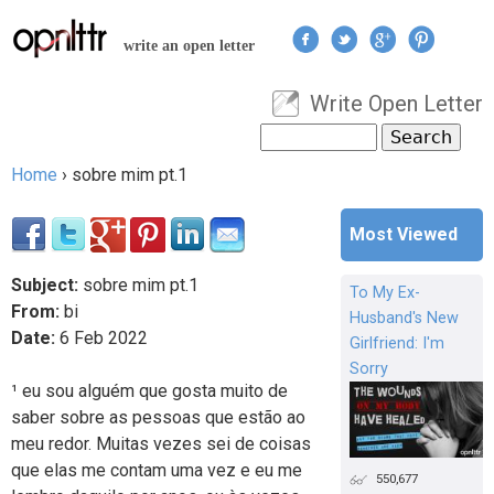
Jump to navigation
write an open letter
Write Open Letter
User menu
Search
Search form
Home
›
sobre mim pt.1
You are here
Most Viewed
Subject:
sobre mim pt.1
To My Ex-
From:
bi
Husband's New
Date:
6
Feb
2022
Girlfriend: I'm
Sorry
¹ eu sou alguém que gosta muito de
saber sobre as pessoas que estão ao
meu redor. Muitas vezes sei de coisas
que elas me contam uma vez e eu me
550,677