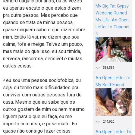
lembro daquilo por anos, ou às vezes
My Big Fat Gypsy
eu apenas escuto o que eslas dizem
Wedding Ruined
pra outra pessoa. Mas percebo que
My Life: An Open
quando se trata da minha pessoa,
Letter to Channel
quase ninguém sabe o que dizer sobre
4
mim. Então lá vai: me dizem que sou
calma, fofa e meiga. Talvez um pouco,
mas mais do que isso, eu sou tímida,
nervosa, rancorosa, sensível e muitas
outras coisas.
381,585
An Open Letter to
² eu sou uma pessoa sociofobica, ou
My Best Friend
seja, eu tenho mais dificuldades pra
conviver com outras pessoas fora de
casa. Mesmo que eu saiba que os
outros gostem de mim ou nem mesmo
liguem para o que eu faça, eu me
244,920
importo com isso, e pesa muito. Eu
quase não consigo fazer coisas
An Open Letter To