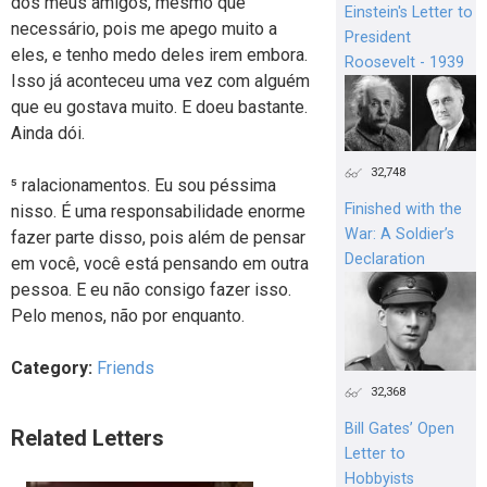
dos meus amigos, mesmo que
Einstein's Letter to
necessário, pois me apego muito a
President
eles, e tenho medo deles irem embora.
Roosevelt - 1939
Isso já aconteceu uma vez com alguém
que eu gostava muito. E doeu bastante.
Ainda dói.
32,748
⁵ ralacionamentos. Eu sou péssima
Finished with the
nisso. É uma responsabilidade enorme
War: A Soldier’s
fazer parte disso, pois além de pensar
Declaration
em você, você está pensando em outra
pessoa. E eu não consigo fazer isso.
Pelo menos, não por enquanto.
Category:
Friends
32,368
Bill Gates’ Open
Related Letters
Letter to
Hobbyists