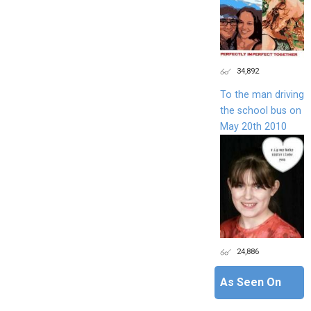
34,892
To the man driving
the school bus on
May 20th 2010
24,886
As Seen On