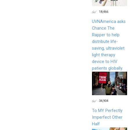
18,466
UVNAmerica asks
Chance The
Rapper to help
distribute life-
saving, ultraviolet
light therapy
device to HIV
patients globally.
34,904
To MY Perfectly
Imperfect Other
Half