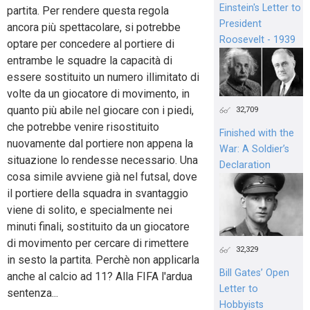
Einstein's Letter to
partita. Per rendere questa regola
President
ancora più spettacolare, si potrebbe
Roosevelt - 1939
optare per concedere al portiere di
entrambe le squadre la capacità di
essere sostituito un numero illimitato di
volte da un giocatore di movimento, in
quanto più abile nel giocare con i piedi,
32,709
che potrebbe venire risostituito
Finished with the
nuovamente dal portiere non appena la
War: A Soldier’s
situazione lo rendesse necessario. Una
Declaration
cosa simile avviene già nel futsal, dove
il portiere della squadra in svantaggio
viene di solito, e specialmente nei
minuti finali, sostituito da un giocatore
di movimento per cercare di rimettere
32,329
in sesto la partita. Perchè non applicarla
Bill Gates’ Open
anche al calcio ad 11? Alla FIFA l'ardua
Letter to
sentenza...
Hobbyists