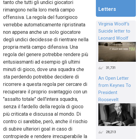
tanto che tutti gli undici giocatori
Letters
rimangono nella loro metà campo
offensiva. La regola del fuorigioco
Virginia Woolf's
verrebbe automaticamente ripristinata
Suicide letter to
non appena anche un solo giocatore
Leonard Woolf
degli undici decidesse di rientrare nella
propria metà campo difensiva. Una
regola del genere potrebbe rendere più
entusiasmanti ad esempio gli ultimi
31,731
minuti di gioco, dove una squadra che
sta perdendo potrebbe decidere di
An Open Letter
ricorrere a questa regola per cercare di
from Keynes To
recuperare il proprio svantaggio con un
President
"assalto totale" dell'intera squadra,
Roosevelt
senza il fardello della regola di gioco
più criticata e discussa al mondo. Di
contro ci sarebbe, però, anche il rischio
di subire ulteriori goal in caso di
28,213
contropiede e rendere irrecuperabile la