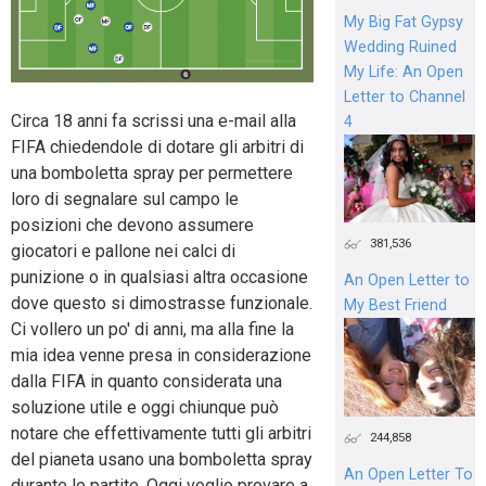
My Big Fat Gypsy
Wedding Ruined
My Life: An Open
Letter to Channel
Circa 18 anni fa scrissi una e-mail alla
4
FIFA chiedendole di dotare gli arbitri di
una bomboletta spray per permettere
loro di segnalare sul campo le
posizioni che devono assumere
381,536
giocatori e pallone nei calci di
punizione o in qualsiasi altra occasione
An Open Letter to
dove questo si dimostrasse funzionale.
My Best Friend
Ci vollero un po' di anni, ma alla fine la
mia idea venne presa in considerazione
dalla FIFA in quanto considerata una
soluzione utile e oggi chiunque può
notare che effettivamente tutti gli arbitri
244,858
del pianeta usano una bomboletta spray
An Open Letter To
durante le partite. Oggi voglio provare a