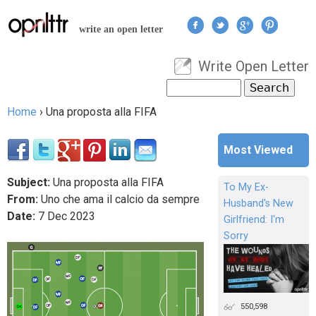
Jump to navigation
write an open letter
Write Open Letter
User menu
Search
Search form
Home
›
Una proposta alla FIFA
You are here
Most Viewed
Subject:
Una proposta alla FIFA
To My Ex-
From:
Uno che ama il calcio da sempre
Husband's New
Date:
7
Dec
2023
Girlfriend: I'm
Sorry
550,598