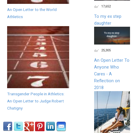
17,652
An Open Letter to the World
To my ex step
Athletics
daughter
25,305
An Open Letter To
Anyone Who
Cares - A
Reflection on
2018
Transgender People in Athletics:
An Open Letter to Judge Robert
Chatigny