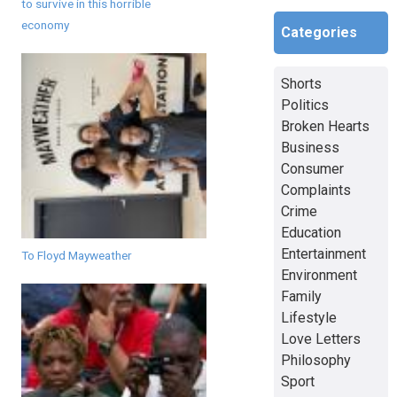
to survive in this horrible
economy
Categories
Shorts
Politics
Broken Hearts
Business
Consumer
Complaints
Crime
Education
Entertainment
To Floyd Mayweather
Environment
Family
Lifestyle
Love Letters
Philosophy
Sport