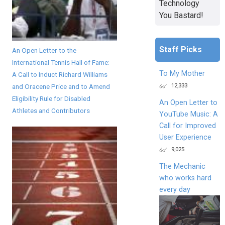
Technology
You Bastard!
Staff Picks
An Open Letter to the
International Tennis Hall of Fame:
To My Mother
A Call to Induct Richard Williams
12,333
and Oracene Price and to Amend
Eligibility Rule for Disabled
An Open Letter to
Athletes and Contributors
YouTube Music: A
Call for Improved
User Experience
9,025
The Mechanic
who works hard
every day