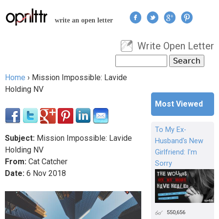
Jump to navigation
write an open letter
Write Open Letter
User menu
Search
Search form
Home
›
Mission Impossible: Lavide
You are here
Holding NV
Most Viewed
To My Ex-
Subject:
Mission Impossible: Lavide
Husband's New
Holding NV
Girlfriend: I'm
From:
Cat Catcher
Sorry
Date:
6
Nov
2018
550,656