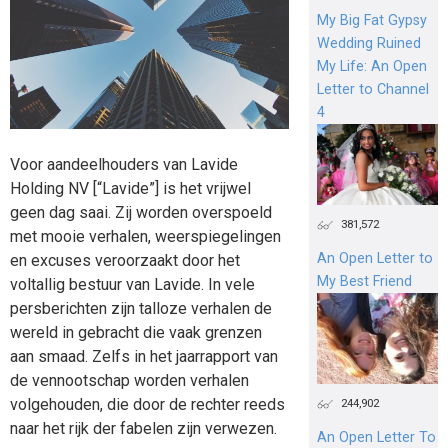
My Big Fat Gypsy
Wedding Ruined
My Life: An Open
Letter to Channel
4
Voor aandeelhouders van Lavide
Holding NV [“Lavide”] is het vrijwel
geen dag saai. Zij worden overspoeld
381,572
met mooie verhalen, weerspiegelingen
An Open Letter to
en excuses veroorzaakt door het
My Best Friend
voltallig bestuur van Lavide. In vele
persberichten zijn talloze verhalen de
wereld in gebracht die vaak grenzen
aan smaad. Zelfs in het jaarrapport van
de vennootschap worden verhalen
volgehouden, die door de rechter reeds
244,902
naar het rijk der fabelen zijn verwezen.
An Open Letter To