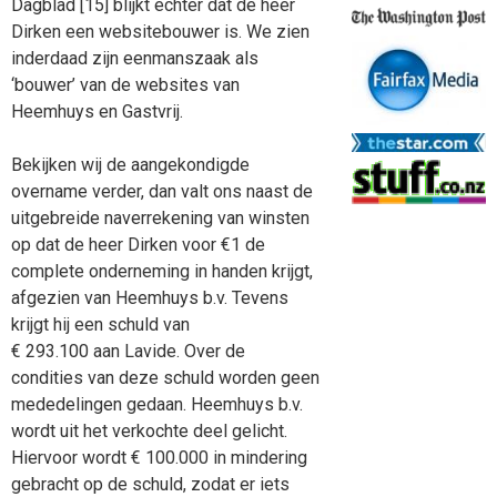
Dagblad [15] blijkt echter dat de heer
Dirken een websitebouwer is. We zien
inderdaad zijn eenmanszaak als
‘bouwer’ van de websites van
Heemhuys en Gastvrij.
Bekijken wij de aangekondigde
overname verder, dan valt ons naast de
uitgebreide naverrekening van winsten
op dat de heer Dirken voor €1 de
complete onderneming in handen krijgt,
afgezien van Heemhuys b.v. Tevens
krijgt hij een schuld van
€ 293.100 aan Lavide. Over de
condities van deze schuld worden geen
mededelingen gedaan. Heemhuys b.v.
wordt uit het verkochte deel gelicht.
Hiervoor wordt € 100.000 in mindering
gebracht op de schuld, zodat er iets