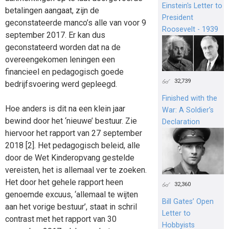
Einstein's Letter to
betalingen aangaat, zijn de
President
geconstateerde manco’s alle van voor 9
Roosevelt - 1939
september 2017. Er kan dus
geconstateerd worden dat na de
overeengekomen leningen een
financieel en pedagogisch goede
32,739
bedrijfsvoering werd gepleegd.
Finished with the
Hoe anders is dit na een klein jaar
War: A Soldier’s
bewind door het ‘nieuwe’ bestuur. Zie
Declaration
hiervoor het rapport van 27 september
2018 [2]. Het pedagogisch beleid, alle
door de Wet Kinderopvang gestelde
vereisten, het is allemaal ver te zoeken.
Het door het gehele rapport heen
32,360
genoemde excuus, ‘allemaal te wijten
Bill Gates’ Open
aan het vorige bestuur’, staat in schril
Letter to
contrast met het rapport van 30
Hobbyists