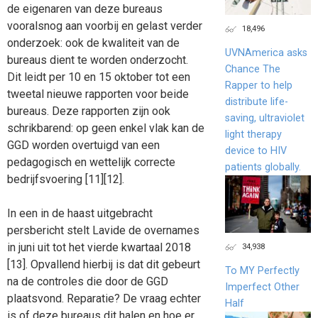
de eigenaren van deze bureaus
vooralsnog aan voorbij en gelast verder
18,496
onderzoek: ook de kwaliteit van de
UVNAmerica asks
bureaus dient te worden onderzocht.
Chance The
Dit leidt per 10 en 15 oktober tot een
Rapper to help
tweetal nieuwe rapporten voor beide
distribute life-
bureaus. Deze rapporten zijn ook
saving, ultraviolet
schrikbarend: op geen enkel vlak kan de
light therapy
GGD worden overtuigd van een
device to HIV
pedagogisch en wettelijk correcte
patients globally.
bedrijfsvoering [11][12].
In een in de haast uitgebracht
persbericht stelt Lavide de overnames
in juni uit tot het vierde kwartaal 2018
34,938
[13]. Opvallend hierbij is dat dit gebeurt
To MY Perfectly
na de controles die door de GGD
Imperfect Other
plaatsvond. Reparatie? De vraag echter
Half
is of deze bureaus dit halen en hoe er