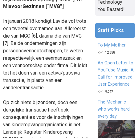
Technology
MiavoorGezinnen [“MVG”]
You Bastard!
In januari 2018 kondigt Lavide vol trots
een tweetal overnames aan. Allereerst
Staff Picks
die van MGO [6], daarna die van MVG
[7]. Beide ondernemingen zijn
To My Mother
persoonsvennootschappen, te weten
12,358
respectievelijk een eenmanszaak en
An Open Letter to
een vennootschap onder firma. Dit leidt
YouTube Music: A
tot het doen van een activa/passiva
Call for Improved
transactie, in plaats van een
User Experience
aandelentransactie.
9,047
The Mechanic
Op zich niets bijzonders, doch een
who works hard
dergelijke transactie heeft ook
every day
consequenties voor de inschrijvingen
van kinderopvangorganisaties in het
Landelijk Register Kinderopvang