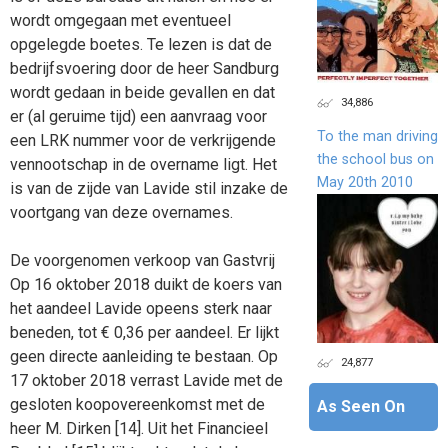
wordt omgegaan met eventueel
opgelegde boetes. Te lezen is dat de
bedrijfsvoering door de heer Sandburg
wordt gedaan in beide gevallen en dat
34,886
er (al geruime tijd) een aanvraag voor
To the man driving
een LRK nummer voor de verkrijgende
the school bus on
vennootschap in de overname ligt. Het
May 20th 2010
is van de zijde van Lavide stil inzake de
voortgang van deze overnames.
De voorgenomen verkoop van Gastvrij
Op 16 oktober 2018 duikt de koers van
het aandeel Lavide opeens sterk naar
beneden, tot € 0,36 per aandeel. Er lijkt
geen directe aanleiding te bestaan. Op
24,877
17 oktober 2018 verrast Lavide met de
gesloten koopovereenkomst met de
As Seen On
heer M. Dirken [14]. Uit het Financieel