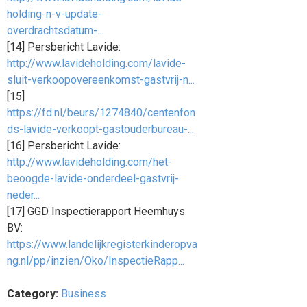
holding-n-v-update-
overdrachtsdatum-...
[14] Persbericht Lavide:
http://www.lavideholding.com/lavide-
sluit-verkoopovereenkomst-gastvrij-n...
[15]
https://fd.nl/beurs/1274840/centenfon
ds-lavide-verkoopt-gastouderbureau-...
[16] Persbericht Lavide:
http://www.lavideholding.com/het-
beoogde-lavide-onderdeel-gastvrij-
neder...
[17] GGD Inspectierapport Heemhuys
BV:
https://www.landelijkregisterkinderopva
ng.nl/pp/inzien/Oko/InspectieRapp...
Category:
Business