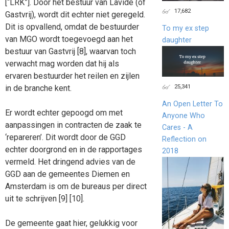
[“LRK”]. Door het bestuur van Lavide (of
17,682
Gastvrij), wordt dit echter niet geregeld.
Dit is opvallend, omdat de bestuurder
To my ex step
van MGO wordt toegevoegd aan het
daughter
bestuur van Gastvrij [8], waarvan toch
verwacht mag worden dat hij als
ervaren bestuurder het reilen en zijlen
25,341
in de branche kent.
An Open Letter To
Er wordt echter gepoogd om met
Anyone Who
aanpassingen in contracten de zaak te
Cares - A
‘repareren’. Dit wordt door de GGD
Reflection on
echter doorgrond en in de rapportages
2018
vermeld. Het dringend advies van de
GGD aan de gemeentes Diemen en
Amsterdam is om de bureaus per direct
uit te schrijven [9] [10].
De gemeente gaat hier, gelukkig voor