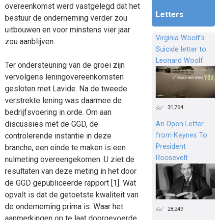
overeenkomst werd vastgelegd dat het
Letters
bestuur de onderneming verder zou
uitbouwen en voor minstens vier jaar
Virginia Woolf's
zou aanblijven.
Suicide letter to
Leonard Woolf
Ter ondersteuning van de groei zijn
vervolgens leningovereenkomsten
gesloten met Lavide. Na de tweede
verstrekte lening was daarmee de
31,764
bedrijfsvoering in orde. Om aan
discussies met de GGD, de
An Open Letter
from Keynes To
controlerende instantie in deze
President
branche, een einde te maken is een
Roosevelt
nulmeting overeengekomen. U ziet de
resultaten van deze meting in het door
de GGD gepubliceerde rapport [1]. Wat
opvalt is dat de getoetste kwaliteit van
de onderneming prima is. Waar het
28,249
aanmerkingen op te laat doorgevoerde