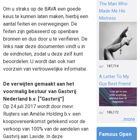
The Man Who
Om u straks op de BAVA een goede
Made Me His
keus te kunnen laten maken, hierbij een
Mistress
aantal feiten en overwegingen. De
feiten zijn gebaseerd op openbare
bronnen en dus door u te verifiëren. De
links naar deze documenten vindt u in
de eindnoten, zodat u deze zelf kunt
beoordelen. U wordt dan ook niet
187,714
voorzien van vertrouwelijke informatie.
A Letter To My
De verwijten gemaakt aan het
Guy Best Friend
voormalig bestuur van Gastvrij
Nederland b.v. [“Gastvrij”]
Op 24 juli 2017 wordt door mevr.
186,172
Ruijters van Amélie Holding b.v. een
...more
koopovereenkomst getekend voor de
verkoop van 100% van de aandelen van
Famous Open
Gastvrij aan Lavide. In deze