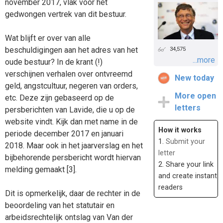
november 2017, vlak voor het
gedwongen vertrek van dit bestuur.
Wat blijft er over van alle
beschuldigingen aan het adres van het
34,575
...more
oude bestuur? In de krant (!)
verschijnen verhalen over ontvreemd
New today
geld, angstcultuur, negeren van orders,
More open
etc. Deze zijn gebaseerd op de
letters
persberichten van Lavide, die u op de
website vindt. Kijk dan met name in de
How it works
periode december 2017 en januari
1.
Submit your
2018. Maar ook in het jaarverslag en het
letter
bijbehorende persbericht wordt hiervan
2. Share your link
melding gemaakt [3].
and create instant
readers
Dit is opmerkelijk, daar de rechter in de
beoordeling van het statutair en
arbeidsrechtelijk ontslag van Van der